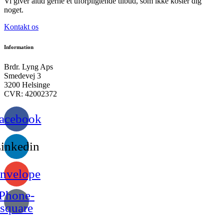
Vi giver altid gerne et uforpligtende tilbud, som ikke koster dig
noget.
Kontakt os
Information
Brdr. Lyng Aps
Smedevej 3
3200 Helsinge
CVR: 42002372
acebook
inkedin
nvelope
Phone-
square